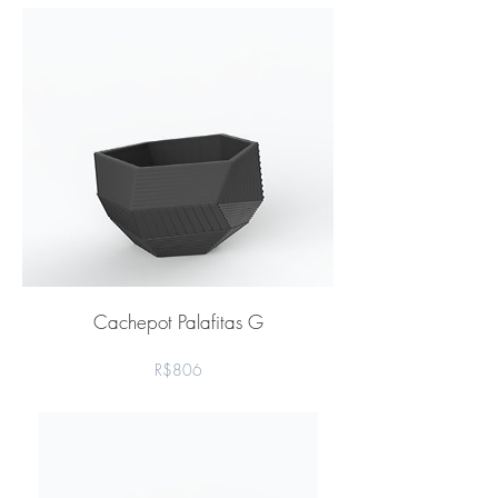
Cachepot Palafitas G
Preço
R$806