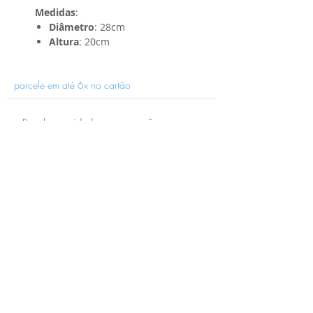
Medidas
:
Diâmetro
: 28cm
Altura
: 20cm
parcele em até 6x no cartão
Receba novidades e promoções por e-
mail:
ENVIAR
(41) 4001-4623
holaria@holaria.com.br
loja-holaria Porcelana
© 2017. Todos os direitos reservados à Holaria.
Política de Privacidade