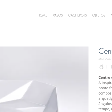
HOME
VASOS
CACHEPOTS
OBJETOS
Cen
SKU: 995
R$ 1.
Centro 
A inspi
ponto fo
composi
arquetí
ângulos
tempo, 