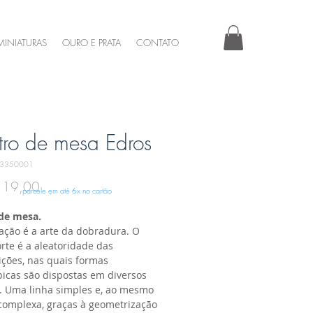
MINIATURAS
OURO E PRATA
CONTATO
tro de mesa Edros
73350001
Preço
119,00
parcele em até 6x no cartão
de mesa.
ração é a arte da dobradura. O
rte é a aleatoridade das
ções, nas quais formas
picas são dispostas em diversos
. Uma linha simples e, ao mesmo
complexa, graças à geometrização