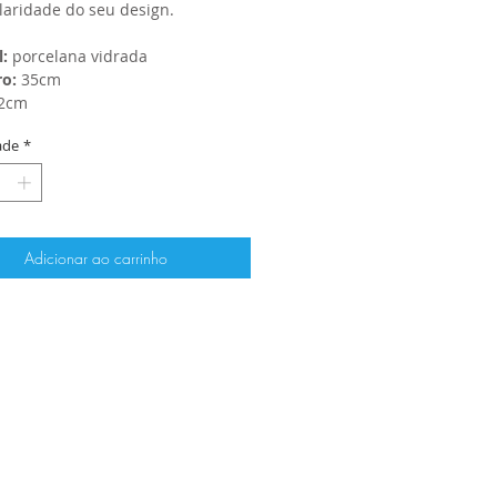
ularidade do seu design.
l:
porcelana vidrada
o:
35cm
2cm
ade
*
Adicionar ao carrinho