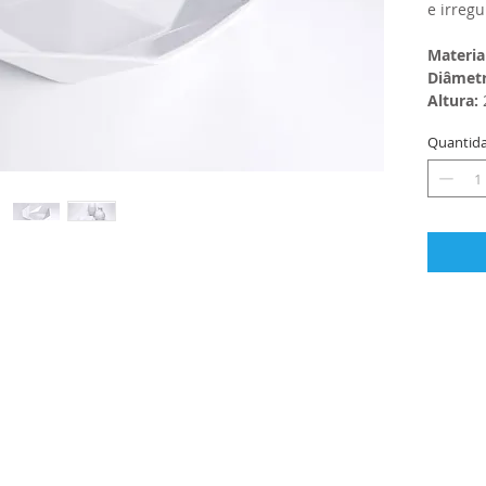
e irreg
Materia
Diâmetr
Altura:
Quantid