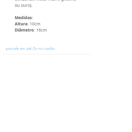
ou ouro).
Medidas
:
Altura
: 10cm
Diâmetro
: 16cm
parcele em até 6x no cartão
Receba novidades e promoções por e-
mail:
ENVIAR
(41) 4001-4623
holaria@holaria.com.br
loja-holaria Porcelana