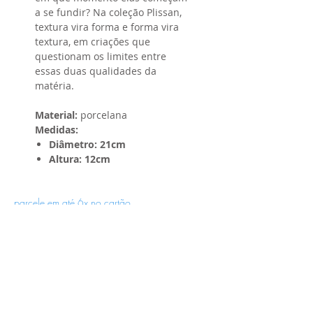
a se fundir? Na coleção Plissan,
textura vira forma e forma vira
textura, em criações que
questionam os limites entre
essas duas qualidades da
matéria.
Material:
porcelana
Medidas:
Diâmetro: 21cm
Altura: 12cm
parcele em até 6x no cartão
Receba novidades e promoções por e-
mail:
ENVIAR