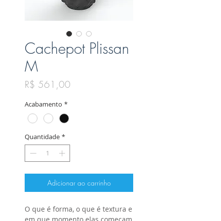
Cachepot Plissan
M
Preço
R$ 561,00
Acabamento
*
Quantidade
*
Adicionar ao carrinho
O que é forma, o que é textura e
em que momento elas começam