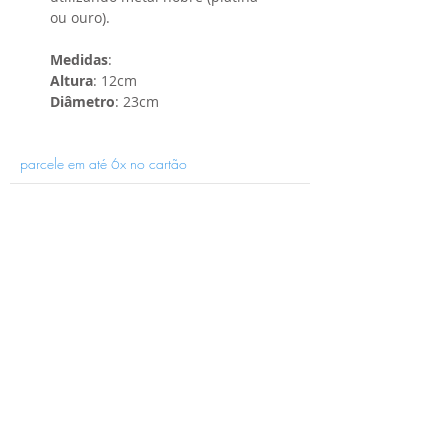
ou ouro).
Medidas
:
Altura
: 12cm
Diâmetro
: 23cm
parcele em até 6x no cartão
Receba novidades e promoções por e-
mail:
ENVIAR
(41) 4001-4623
holaria@holaria.com.br
loja-holaria Porcelana