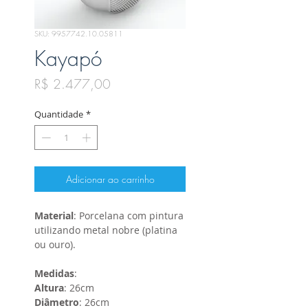
SKU: 9957742.10.05811
Kayapó
Preço
R$ 2.477,00
Quantidade
*
Adicionar ao carrinho
Material
: Porcelana com pintura
utilizando metal nobre (platina
ou ouro).
Medidas
:
Altura
: 26cm
Diâmetro
: 26cm