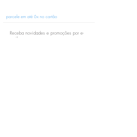
parcele em até 6x no cartão
Receba novidades e promoções por e-
mail:
ENVIAR
(41) 4001-4623
holaria@holaria.com.br
loja-holaria Porcelana
© 2017. Todos os direitos reservados à Holaria.
Política de Privacidade
Pagamento e Entrega